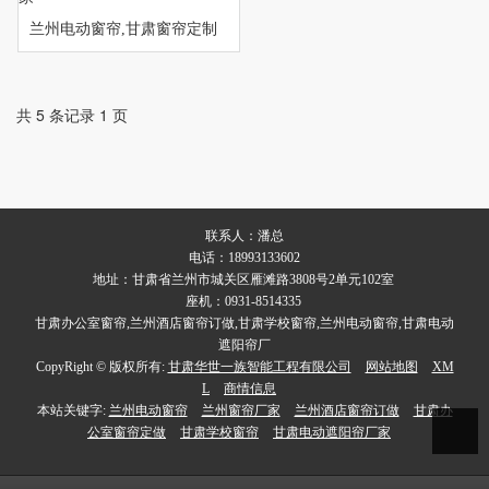
兰州电动窗帘,甘肃窗帘定制
厂家
共 5 条记录 1 页
联系人：潘总
电话：18993133602
地址：甘肃省兰州市城关区雁滩路3808号2单元102室
座机：0931-8514335
甘肃办公室窗帘,兰州酒店窗帘订做,甘肃学校窗帘,兰州电动窗帘,甘肃电动
遮阳帘厂
CopyRight © 版权所有:
甘肃华世一族智能工程有限公司
网站地图
XM
L
商情信息
本站关键字:
兰州电动窗帘
兰州窗帘厂家
兰州酒店窗帘订做
甘肃办
公室窗帘定做
甘肃学校窗帘
甘肃电动遮阳帘厂家