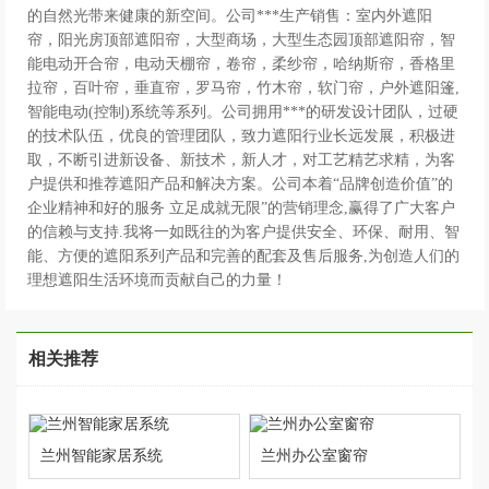
的自然光带来健康的新空间。公司***生产销售：室内外遮阳
帘，阳光房顶部遮阳帘，大型商场，大型生态园顶部遮阳帘，智
能电动开合帘，电动天棚帘，卷帘，柔纱帘，哈纳斯帘，香格里
拉帘，百叶帘，垂直帘，罗马帘，竹木帘，软门帘，户外遮阳篷,
智能电动(控制)系统等系列。公司拥用***的研发设计团队，过硬
的技术队伍，优良的管理团队，致力遮阳行业长远发展，积极进
取，不断引进新设备、新技术，新人才，对工艺精艺求精，为客
户提供和推荐遮阳产品和解决方案。公司本着“品牌创造价值”的
企业精神和好的服务 立足成就无限”的营销理念,赢得了广大客户
的信赖与支持.我将一如既往的为客户提供安全、环保、耐用、智
能、方便的遮阳系列产品和完善的配套及售后服务,为创造人们的
理想遮阳生活环境而贡献自己的力量！
相关推荐
兰州智能家居系统
兰州办公室窗帘