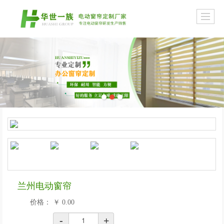
兰州电动窗帘
价格：
￥
0.00
-
+