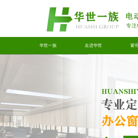
华世一族
走进华世
窗