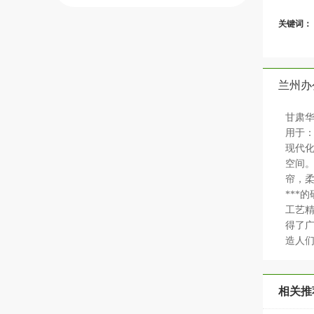
关键词：
兰州办
甘肃华
用于
现代
空间。
帘，柔
***
工艺精
得了广
造人
相关推