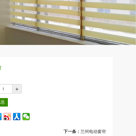
帘
+
信息
下一条：
兰州电动窗帘