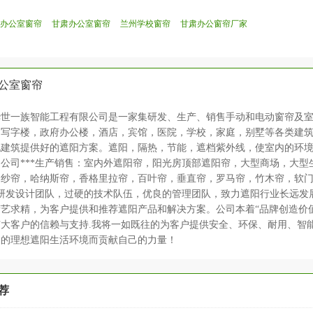
办公室窗帘
甘肃办公室窗帘
兰州学校窗帘
甘肃办公窗帘厂家
公室窗帘
世一族智能工程有限公司是一家集研发、生产、销售手动和电动窗帘及室内
：写字楼，政府办公楼，酒店，宾馆，医院，学校，家庭，别墅等各类建
化建筑提供好的遮阳方案。遮阳，隔热，节能，遮档紫外线，使室内的环
公司***生产销售：室内外遮阳帘，阳光房顶部遮阳帘，大型商场，大
纱帘，哈纳斯帘，香格里拉帘，百叶帘，垂直帘，罗马帘，竹木帘，软门帘
的研发设计团队，过硬的技术队伍，优良的管理团队，致力遮阳行业长远
艺求精，为客户提供和推荐遮阳产品和解决方案。公司本着“品牌创造价值
大客户的信赖与支持.我将一如既往的为客户提供安全、环保、耐用、智
们的理想遮阳生活环境而贡献自己的力量！
荐