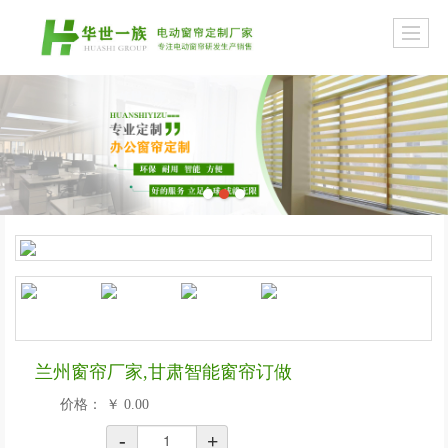
兰州窗帘厂家,甘肃智能窗帘订做
价格：
￥
0.00
-
+