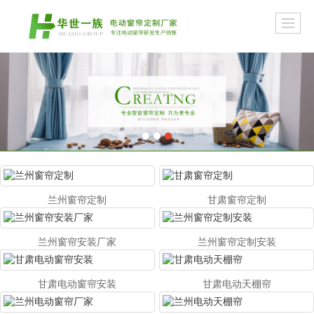
兰州窗帘定制
甘肃窗帘定制
兰州窗帘安装厂家
兰州窗帘定制安装
甘肃电动窗帘安装
甘肃电动天棚帘