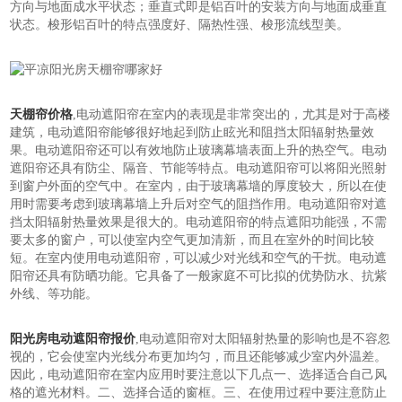
方向与地面成水平状态；垂直式即是铝百叶的安装方向与地面成垂直
状态。梭形铝百叶的特点强度好、隔热性强、梭形流线型美。
天棚帘价格
,电动遮阳帘在室内的表现是非常突出的，尤其是对于高楼
建筑，电动遮阳帘能够很好地起到防止眩光和阻挡太阳辐射热量效
果。电动遮阳帘还可以有效地防止玻璃幕墙表面上升的热空气。电动
遮阳帘还具有防尘、隔音、节能等特点。电动遮阳帘可以将阳光照射
到窗户外面的空气中。在室内，由于玻璃幕墙的厚度较大，所以在使
用时需要考虑到玻璃幕墙上升后对空气的阻挡作用。电动遮阳帘对遮
挡太阳辐射热量效果是很大的。电动遮阳帘的特点遮阳功能强，不需
要太多的窗户，可以使室内空气更加清新，而且在室外的时间比较
短。在室内使用电动遮阳帘，可以减少对光线和空气的干扰。电动遮
阳帘还具有防晒功能。它具备了一般家庭不可比拟的优势防水、抗紫
外线、等功能。
阳光房电动遮阳帘报价
,电动遮阳帘对太阳辐射热量的影响也是不容忽
视的，它会使室内光线分布更加均匀，而且还能够减少室内外温差。
因此，电动遮阳帘在室内应用时要注意以下几点一、选择适合自己风
格的遮光材料。二、选择合适的窗框。三、在使用过程中要注意防止