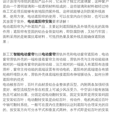
设计原理与传统的遮阳产品不同，它采用了独立式玻璃窗，这种窗户
是由一个透明玻璃和一组透明材料组成的，这些玻璃和材料都经过特
殊工艺处理后能够有效地阻挡紫外线。这样就能够达到防紫外线效
果。使用方便。电动遮阳帘的使用，可以在室内自行拆卸，也可以将
其放置于室外。
电动遮阳帘安装
要求讲解！
电动遮阳帘为户外遮阳产品，主要起到遮阳隔热及外墙亮化化的装饰
作用；遮阳帘有坚固的铝合金骨架结构，即防腐防锈，又轻巧牢固；
面料采用的是耐腐抗霉材料，可抵挡热量及紫外线且能确保遮阳效
果；
新工艺
智能电动窗帘
包括
电动窗帘
滑轨外壳和电动窗帘遮阳布，电动
窗帘滑轨外壳的一端栓接着窗帘主传动箱，滑轨外壳与主传动箱箱体
相对的一端接有窗帘的副传动箱，法兰相对的一端嵌入有遮阳布连接
滑杆，窗帘主传动箱的底端设置有传动电机，遮阳布的底端缝合有腈
纶棉纤维防火布，滑轨外壳体底端栓接遮阳布伸缩驱动头，如何分辨
遮阳帘的优劣
电动梭形百叶，百叶片由材质铝合金整体挤压型。内附两条加强经强
度好、梭型流线型外形在程度上可减少风压受力。中空设计能有效隔
热且可减轻自重。分固定或电动翻转安装。固定安装即是用安装码固
定安装铝百叶；电动翻转安装是由铝百叶、传动件、电机构成沿百叶
中轴可翻转系统。一般可在度内任意翻转以达到遮阳与合理采光的目
的。按安装方向可分水平式和垂直式两种。水平式即是铝百叶的安装