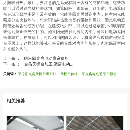
太阳辐射热。最后，要注意的是遮光材料应该有的防护功能，这些功
能可以通过遮光材料来达到。如遮阳板、遮阳帘、遮阳窗。电动遮阳
帘在玻璃幕墙中是非常有效的，它能将阳光照射到室内，使室内光线
照度分布比较均匀，对太阳辐射热量也是有阻挡作用的。因此电动遮
阳帘还具备防眩光功能。在建筑物外部，可以通过遮蔽窗户和玻璃窗
来达到防止眩光的目的。如果阳光照射到房间内部，可以用电动遮阳
帘来阻挡。在屋顶上，可以利用的防风设计，将窗户和玻璃窗都安装
在屋顶上，这样既能够减少外界的光线对房间的影响，也能保证室内
外光线的均匀。
上一条 ：
临汾阳光房电动窗帘价格
下一条 ：
金昌天棚帘加工,酒店电动...
关键词：
平凉阳光房天棚帘哪家好
天棚帘价格
阳光房电动遮阳帘报价
相关推荐