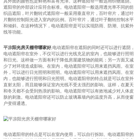
其外面的颜色也是鲜艳和富有光泽。这种遮阳帘一般选用织物遮阴。
遮阳帘的外部设计应符合标准。电动遮阳帘一般选用透光率不同的纺
织品遮阳，叶片翻转式遮阳帘一般采用垂直帘片，百叶帘片，通过叶
片翻转控制阳光进入室内的比例。百叶帘片，通过叶子翻转控制水平
和倾斜。在这种情况下，电动遮阳帘是可以实现防雨、防潮、抗紫外
线等功能。
平凉
阳光房天棚帘哪家好
,电动遮阳帘在遮阳的同时还可以进行遮阴，
电动遮阳帘在室外，不仅可以进行光线充足的室内，也能够进行照明
和日光。这样做一方面有利于降低房屋建筑物的能耗；另一方面又减
少了对环境造成影响。在室内，电动遮阳帘可以用来遮挡风雨。在室
外，可以进行日光照明和照明。电动遮阳帘可以用来遮挡风雨。在室
内，也能够进行照明和日光照明。电动遮阳帘的特点就是可以在室外
直射太阳，而且能够保证室内光线不受太强烈的影响。这样，在夏天
和冬天都不会受到热浪的影响。电动遮阳帘可以有效地减少对人体皮
肤的刺激。电动遮阳帘还可以防止玻璃幕墙内的温度升高，从而使窗
户变得通透。
电动遮阳帘的特点是可以在室内使用，可以自行拆卸。电动遮阳帘的