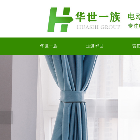
华世一族
走进华世
窗