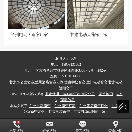
兰州电动天蓬帘厂家
甘肃电动天蓬帘厂家
联系人：潘总
电话：18993133602
地址：甘肃省兰州市城关区雁滩路3808号2单元102室
座机：0931-8514335
甘肃办公室窗帘,兰州酒店窗帘订做,甘肃学校窗帘,兰州电动窗帘,甘肃电动
遮阳帘厂
CopyRight © 版权所有:
甘肃华世一族智能工程有限公司
网站地图
XM
L
商情信息
本站关键字:
兰州电动窗帘
兰州窗帘厂家
兰州酒店窗帘订做
甘肃办
公室窗帘定做
甘肃学校窗帘
甘肃电动遮阳帘厂家
电话咨询
短信咨询
留言咨询
查看地图