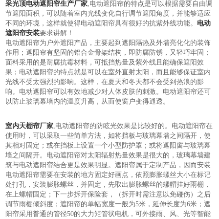
采光顶电动遮阳帘生产厂家
,电动遮阳帘的特点是可以根据需要自由调
节遮阳面积，可以随着室内光线变化自行调节遮阳角度，并能够适应
不同的环境，这样就使得电动遮阳帘具有很好的抗紫外线功能。
电动
遮阳帘安装
要求讲解！
电动遮阳帘为户外遮阳产品，主要起到遮阳隔热及外墙亮化化的装饰
作用；遮阳帘有坚固的铝合金骨架结构，即防腐防锈，又轻巧牢固；
面料采用的是耐腐抗霉材料，可抵挡热量及紫外线且能确保遮阳效
果；电动遮阳帘的特点就是可以在室外直射太阳，而且能够保证室内
光线不受太强烈的影响。这样，在夏天和冬天都不会受到热浪的影
响。电动遮阳帘可以有效地减少对人体皮肤的刺激。电动遮阳帘还可
以防止玻璃幕墙内的温度升高，从而使窗户变得通透。
室内天棚帘厂家
,电动遮阳帘的防眩光效果是比较好的。电动遮阳帘在
使用时，可以采取一些简单方法，如将挡板与玻璃幕墙之间隔开，使
其相对固定；或在挡板上设置一个小型防护罩；或将遮阳窗与玻璃幕
墙之间隔开。电动遮阳帘对太阳辐射热量效果是很大的，玻璃幕墙建
筑与电动遮阳帘结合更是效果明显。遮阳帘属于定制产品，因而安装
电动遮阳帘需要在安装的地方固定好画点，依照膨胀螺丝大小在标记
处打孔，安装膨胀螺丝，并固定，先取出膨胀螺丝的螺帽挂好雨棚，
在上螺帽固定；下一步拆开保险套，（拆开时需注意以免碰伤）之后
调节雨棚倾斜度；遮阳帘的单幅宽度一般为5米，延伸长度为6米；遮
阳帘采用普通的管径50的大力矩管状电机，可外接雨、风、光等智能