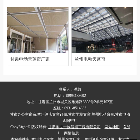
甘肃电动天蓬帘厂家
兰州电动天蓬帘
联系人：潘总
电话：18993133602
地址：甘肃省兰州市城关区雁滩路3808号2单元102室
座机：0931-8514335
甘肃办公室窗帘,兰州酒店窗帘订做,甘肃学校窗帘,兰州电动窗帘,甘肃电动
遮阳帘厂
CopyRight © 版权所有:
甘肃华世一族智能工程有限公司
网站地图
XM
L
商情信息
本站关键字:
兰州电动窗帘
兰州窗帘厂家
兰州酒店窗帘订做
甘肃办