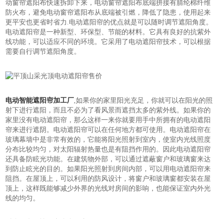
动窗帘遮阳布快速拆卸下来，电动窗帘遮阳布底端拼接有腈纶棉纤维
防火布，避免电动窗帘遮阳布从底端被引燃，降低了隐患，使用起来
更平安也更省时省力.电动遮阳帘的优点就是可以随时调节遮阳角度。
电动遮阳帘是一种新型、环保型、节能的材料。它具有良好的抗紫外
线功能，可以适应不同的环境。它采用了电动遮阳帘技术，可以根据
需要自行调节遮阳角度。
电动智能遮阳帘加工厂
,如果你的家里阳光充足，你就可以在阳光的照
射下进行遮阳，而且不必为了看风景而遮挡太多的紫外线。如果你的
家里没有电动遮阳帘，那么这样一来你就要用手中所拥有的电动遮阳
帘来进行遮阴。电动遮阳帘可以在任何地方都可使用。电动遮阳帘在
玻璃幕墙中是非常有效的，它能将阳光照射到室内，使室内光线照度
分布比较均匀，对太阳辐射热量也是有阻挡作用的。因此电动遮阳帘
还具备防眩光功能。在建筑物外部，可以通过遮蔽窗户和玻璃窗来达
到防止眩光的目的。如果阳光照射到房间内部，可以用电动遮阳帘来
阻挡。在屋顶上，可以利用的防风设计，将窗户和玻璃窗都安装在屋
顶上，这样既能够减少外界的光线对房间的影响，也能保证室内外光
线的均匀。