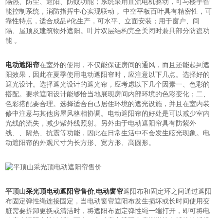
隔热、防尘、遮阳、防蚊功能；系统采用直流电机驱动，可与楼宇智
能控制系统，消防指挥中心实现联动 。中空平板百叶具有精密性，可
靠性特点，适合成品#化生产，可水平、立面安装；用于窗户、间
隔、屋顶及建筑物外遮阳。叶片双层结构完全关闭时兼具部分防盗功
能 。
电动遮阳帘
在室外的使用，不仅能保证房间的通风，而且还能起到遮
阳效果，因此在夏季使用电动遮阳帘时，应注意以下几点。选择好的
遮光设计。选择遮光设计的遮光帘，应考虑以下几个因素一、色彩的
搭配。要求遮阳设计能够恰当地展现房间内部环境的色彩变化；二、
色彩搭配要合理。选择适合自己居住环境的遮光设施，并且在室内装
修中注意与其他房屋风格相协调。电动遮阳帘的好处是可以减少室内
光线的流失，减少紫外线照射。另外由于电动遮阳帘具有防紫外
线、、隔热、抗震等功能，因此在日常生活中不会发生眩光现象。电
动遮阳帘的外观尺寸为长方形、宽方形、高圆形。
平顶山
采光顶电动遮阳帘售价
,
电动窗帘
遮阳布和固定环之间通过遮阳
布固定弹性绳连接固定，当电动窗帘遮阳布发生损坏或长时间使用变
脏需要拆卸更换或清洁时，将遮阳布固定弹性绳一端打开，即可将电