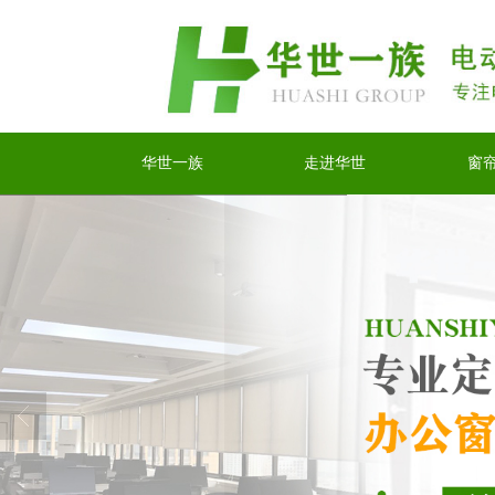
华世一族
走进华世
窗