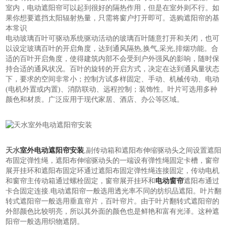
室内，电动遮阳帘可以起到很好的隔热作用，但是在室外则不行。如
果你想要遮挡太阳辐射热量，只需将窗户打开即可。选购遮阳帘的基
本常识
电动玻璃百叶可驱动系统驱动活动的玻璃百叶随意打开和关闭，也可
以设定玻璃百叶的开启角度，达到通风隔热,换气,采光,排烟功能。合
适的百叶开启角度，使得建筑内部不会受到户外强风的影响，随时保
持合适的通风状况。百叶的旋转的开启方式，决定在达到通风量状态
下，要求的空间非常小；控制方试多样固定、手动、机械传动、电动
(电机外置或内置)、消防联动、远程控制；装饰性。叶片可选用多种
颜色和材质。广泛应用于现代家居、酒店、办公等区域。
天水
室外电动遮阳帘安装
,副传动箱和遮阳布伸缩驱动头之间设置遮阳
布固定弹性绳，遮阳布伸缩驱动头的一端设有弹性绳固定卡槽，窗帘
展开挂环和遮阳布固定环通过遮阳布固定弹性绳连接固定，传动电机
和窗帘主传动箱通过螺栓固定，窗帘展开挂环和
电动窗帘
遮阳布通过
卡合固定连接.电动遮阳帘一般选用透光率不同的纺织品遮阳。叶片翻
转式遮阳帘一般选用垂直帘片，百叶帘片。由于叶片翻转式遮阳帘的
外部颜色比较明亮，所以其外面的颜色也是鲜艳和富有光泽。这种遮
阳帘一般选用织物遮阴。