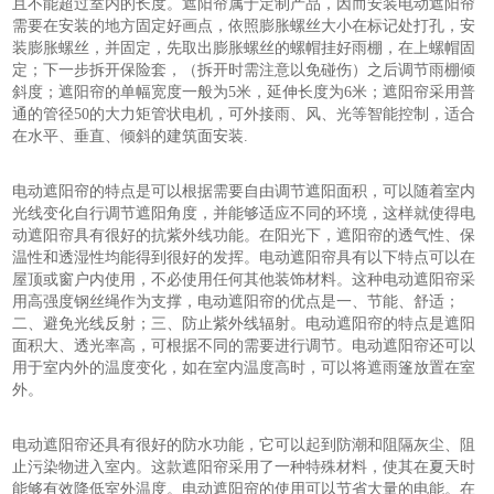
且不能超过室内的长度。遮阳帘属于定制产品，因而安装电动遮阳帘
需要在安装的地方固定好画点，依照膨胀螺丝大小在标记处打孔，安
装膨胀螺丝，并固定，先取出膨胀螺丝的螺帽挂好雨棚，在上螺帽固
定；下一步拆开保险套，（拆开时需注意以免碰伤）之后调节雨棚倾
斜度；遮阳帘的单幅宽度一般为5米，延伸长度为6米；遮阳帘采用普
通的管径50的大力矩管状电机，可外接雨、风、光等智能控制，适合
在水平、垂直、倾斜的建筑面安装.
电动遮阳帘的特点是可以根据需要自由调节遮阳面积，可以随着室内
光线变化自行调节遮阳角度，并能够适应不同的环境，这样就使得电
动遮阳帘具有很好的抗紫外线功能。在阳光下，遮阳帘的透气性、保
温性和透湿性均能得到很好的发挥。电动遮阳帘具有以下特点可以在
屋顶或窗户内使用，不必使用任何其他装饰材料。这种电动遮阳帘采
用高强度钢丝绳作为支撑，电动遮阳帘的优点是一、节能、舒适；
二、避免光线反射；三、防止紫外线辐射。电动遮阳帘的特点是遮阳
面积大、透光率高，可根据不同的需要进行调节。电动遮阳帘还可以
用于室内外的温度变化，如在室内温度高时，可以将遮雨篷放置在室
外。
电动遮阳帘还具有很好的防水功能，它可以起到防潮和阻隔灰尘、阻
止污染物进入室内。这款遮阳帘采用了一种特殊材料，使其在夏天时
能够有效降低室外温度。电动遮阳帘的使用可以节省大量的电能。在