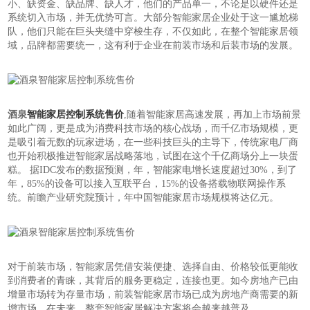
小、缺资金、缺品牌、缺人才，他们的产品单一，不论是以硬件还是
系统切入市场，并无优势可言。大部分智能家居企业处于这一尴尬梯
队，他们只能在巨头夹缝中穿梭生存，不仅如此，在整个智能家居领
域，品牌都需要统一，这有利于企业在前装市场和后装市场的发展。
酒泉
智能家居控制系统售价
,随着智能家居高速发展，再加上市场前景
如此广阔，更是成为消费科技市场的核心战场，而千亿市场规模，更
是吸引着无数的玩家进场，在一些科技巨头的主导下，传统家电厂商
也开始积极推进智能家居战略落地，试图在这个千亿商场分上一块蛋
糕。 据IDC发布的数据预测，年，智能家电增长速度超过30%，到了
年，85%的设备可以接入互联平台，15%的设备搭载物联网操作系
统。前瞻产业研究院预计，年中国智能家居市场规模将达亿元。
对于前装市场，智能家居凭借安装便捷、选择自由、价格较低更能收
到消费者的青睐，其背后的服务更稳定，连接也更。如今房地产已由
增量市场转为存量市场，前装智能家居市场已成为房地产商需要的新
增市场，在未来，整套智能家居解决方案将会越来越普及。