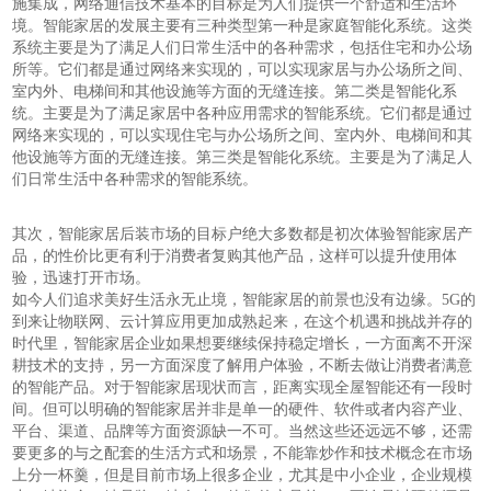
施集成，网络通信技术基本的目标是为人们提供一个舒适和生活环
境。智能家居的发展主要有三种类型第一种是家庭智能化系统。这类
系统主要是为了满足人们日常生活中的各种需求，包括住宅和办公场
所等。它们都是通过网络来实现的，可以实现家居与办公场所之间、
室内外、电梯间和其他设施等方面的无缝连接。第二类是智能化系
统。主要是为了满足家居中各种应用需求的智能系统。它们都是通过
网络来实现的，可以实现住宅与办公场所之间、室内外、电梯间和其
他设施等方面的无缝连接。第三类是智能化系统。主要是为了满足人
们日常生活中各种需求的智能系统。
其次，智能家居后装市场的目标户绝大多数都是初次体验智能家居产
品，的性价比更有利于消费者复购其他产品，这样可以提升使用体
验，迅速打开市场。
如今人们追求美好生活永无止境，智能家居的前景也没有边缘。5G的
到来让物联网、云计算应用更加成熟起来，在这个机遇和挑战并存的
时代里，智能家居企业如果想要继续保持稳定增长，一方面离不开深
耕技术的支持，另一方面深度了解用户体验，不断去做让消费者满意
的智能产品。对于智能家居现状而言，距离实现全屋智能还有一段时
间。但可以明确的智能家居并非是单一的硬件、软件或者内容产业、
平台、渠道、品牌等方面资源缺一不可。当然这些还远远不够，还需
要更多的与之配套的生活方式和场景，不能靠炒作和技术概念在市场
上分一杯羹，但是目前市场上很多企业，尤其是中小企业，企业规模